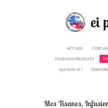
Passer
au
ei 
contenu
principal
ACCUEIL
CURCUM
TOUS NOS PRODUITS
TI
QUI SUIS-JE ?
DIAPOR
Mes Tisanes, Infusion