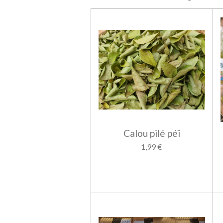
Calou pilé péï
1,99 €