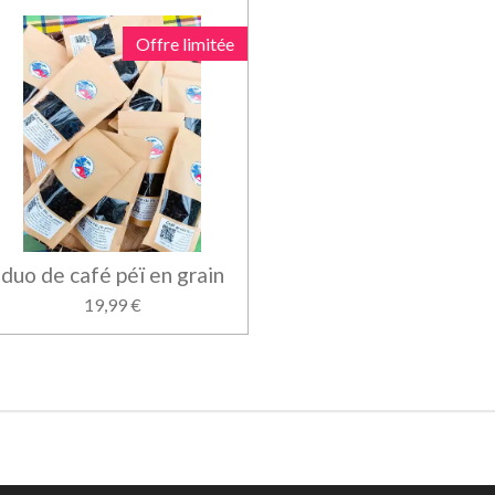
Offre limitée
duo de café péï en grain
19,99 €