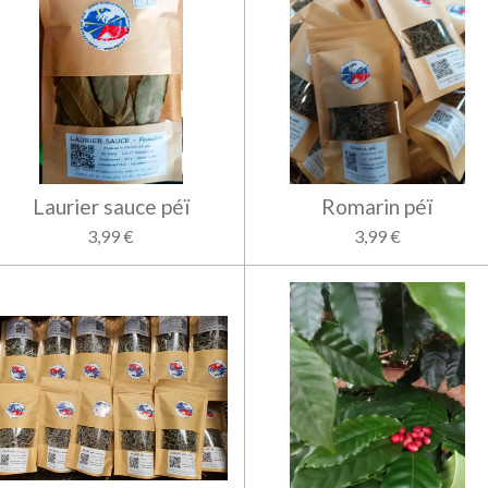
Laurier sauce péï
Romarin péï
3,99 €
3,99 €