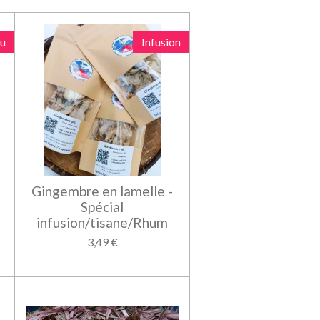
u
Infusion
Gingembre en lamelle -
Spécial
infusion/tisane/Rhum
3,49 €