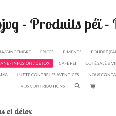
pjvg - Produits péï 
A/GINGEMBRE
EPICES
PIMENTS
POUDRE (FA
SANE / INFUSION / DÉTOX
CAFÉ PÉÏ
COTÉ SALÉ & V
AMA
LUTTE CONTRE LES AVENTICES
NOUS CONTA
VOS CONTRIBUTIONS
s et détox