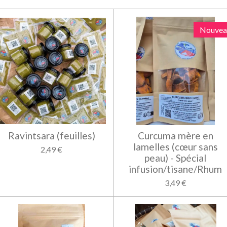
Nouvea
Ravintsara (feuilles)
Curcuma mère en
lamelles (cœur sans
2,49 €
peau) - Spécial
infusion/tisane/Rhum
3,49 €