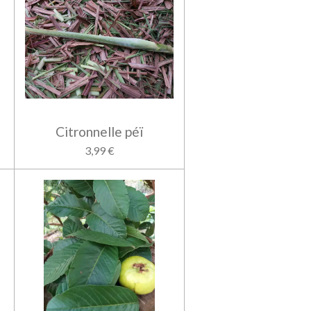
Citronnelle péï
3,99 €