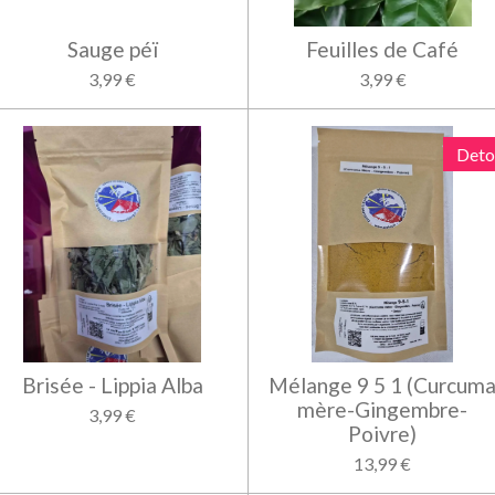
Sauge péï
Feuilles de Café
3,99 €
3,99 €
Deto
Brisée - Lippia Alba
Mélange 9 5 1 (Curcum
mère-Gingembre-
3,99 €
Poivre)
13,99 €