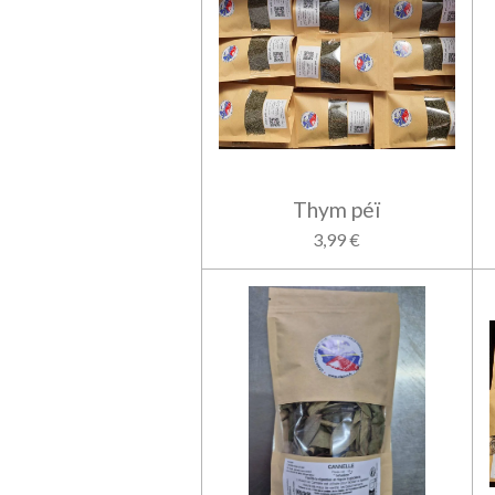
Thym péï
3,99 €