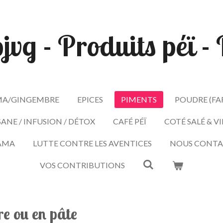
pjvg - Produits péï 
A/GINGEMBRE
EPICES
PIMENTS
POUDRE (FA
SANE / INFUSION / DÉTOX
CAFÉ PÉÏ
COTÉ SALÉ & V
AMA
LUTTE CONTRE LES AVENTICES
NOUS CONTA
VOS CONTRIBUTIONS
e ou en pâte