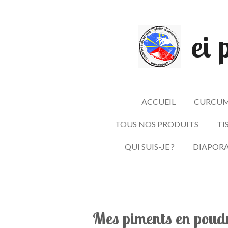
Passer
au
ei 
contenu
principal
ACCUEIL
CURCUM
TOUS NOS PRODUITS
TI
QUI SUIS-JE ?
DIAPOR
Mes piments en poudr