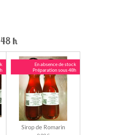
 48 h
ck
En absence de stock
8h
Préparation sous 48h
Sirop de Romarin