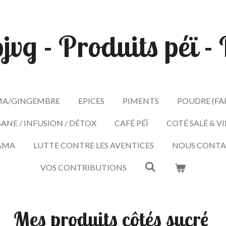
pjvg - Produits péï 
A/GINGEMBRE
EPICES
PIMENTS
POUDRE (FA
SANE / INFUSION / DÉTOX
CAFÉ PÉÏ
COTÉ SALÉ & V
AMA
LUTTE CONTRE LES AVENTICES
NOUS CONTA
VOS CONTRIBUTIONS
Mes produits côtés sucré