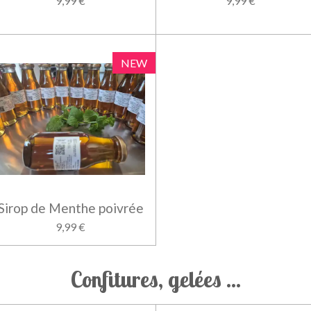
9,99 €
9,99 €
NEW
Sirop de Menthe poivrée
9,99 €
Confitures, gelées ...