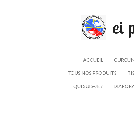
Passer
au
ei 
contenu
principal
ACCUEIL
CURCUM
TOUS NOS PRODUITS
TI
QUI SUIS-JE ?
DIAPOR