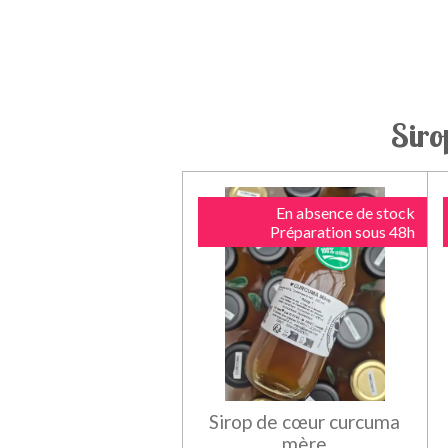
Siro
En absence de stock
Préparation sous 48h
Sirop de cœur curcuma
mère