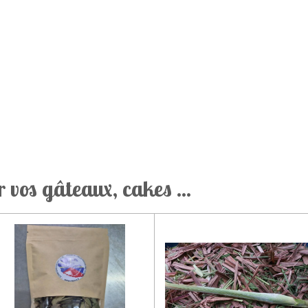
vos gâteaux, cakes ...