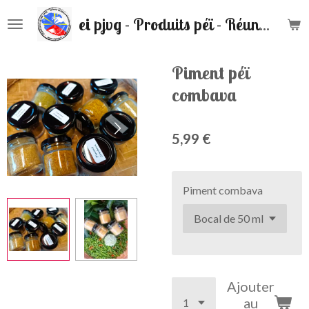
Passer
ei pjvg - Produits péï - Réunion
au
contenu
principal
Piment péï
combava
5,99 €
Piment combava
Ajouter
au