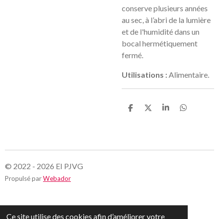
conserve plusieurs années
a
u sec, à l’abri de la lumière
et de l'humidité dans un
bocal hermétiquement
fermé.
Utilisations :
Alimentaire.
P
P
P
P
a
a
a
a
r
r
r
r
t
t
t
t
a
a
a
a
g
g
g
g
e
e
e
e
r
r
r
r
© 2022 - 2026 EI PJVG
Propulsé par
Webador
Ce site utilise des cookies afin d’améliorer votre