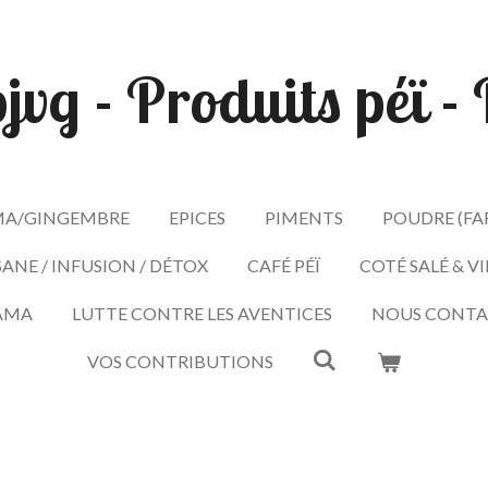
pjvg - Produits péï 
A/GINGEMBRE
EPICES
PIMENTS
POUDRE (FA
SANE / INFUSION / DÉTOX
CAFÉ PÉÏ
COTÉ SALÉ & V
AMA
LUTTE CONTRE LES AVENTICES
NOUS CONTA
VOS CONTRIBUTIONS