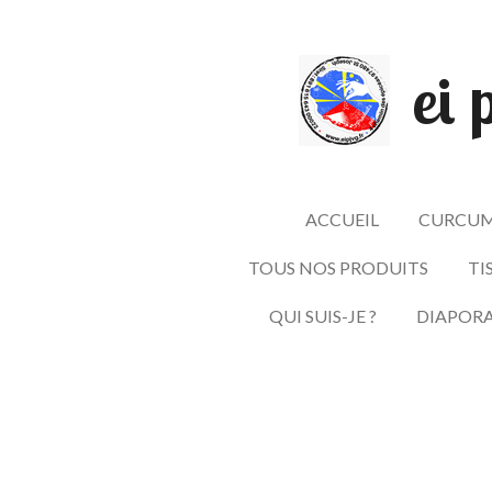
Passer
au
ei 
contenu
principal
ACCUEIL
CURCUM
TOUS NOS PRODUITS
TI
QUI SUIS-JE ?
DIAPOR