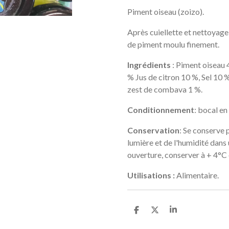
Piment oiseau (zoizo).
Après cuiellette et nettoyage
de piment moulu finement.
Ingrédients
: Piment oiseau
% Jus de citron 10 %, Sel 10 %
zest de combava 1 %.
Conditionnement
: bocal en
Conservation
: Se conserve 
lumière et de l'humidité dan
ouverture, conserver à + 4°
Utilisations :
Alimentaire.
P
P
P
a
a
a
r
r
r