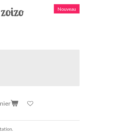
zoizo
Nouveau
nier
tation.