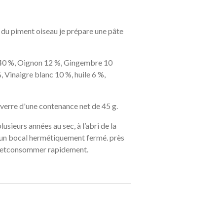
 du piment oiseau je prépare une pâte
 40 %, Oignon 12 %, Gingembre 10
, Vinaigre blanc 10 %, huile 6 %,
 verre d'une contenance net de 45 g
.
plusieurs années a
u sec, à l’abri de la
s un bocal hermétiquement fermé. près
C etconsommer rapidement.