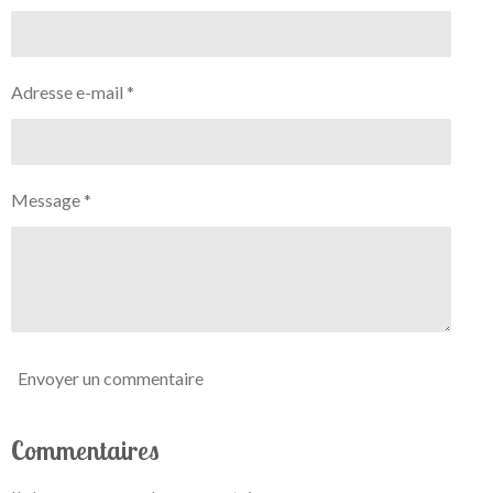
r
r
r
r
Adresse e-mail *
Message *
Envoyer un commentaire
Commentaires