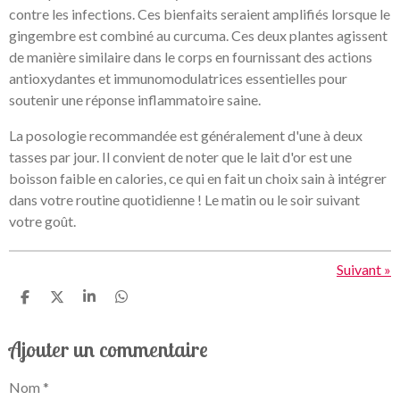
contre les infections. Ces bienfaits seraient amplifiés lorsque le
gingembre est combiné au curcuma. Ces deux plantes agissent
de manière similaire dans le corps en fournissant des actions
antioxydantes et immunomodulatrices essentielles pour
soutenir une réponse inflammatoire saine.
La posologie recommandée est généralement d'une à deux
tasses par jour. Il convient de noter que le lait d'or est une
boisson faible en calories, ce qui en fait un choix sain à intégrer
dans votre routine quotidienne ! Le matin ou le soir suivant
votre goût.
Suivant
»
P
P
P
P
a
a
a
a
r
r
r
r
Ajouter un commentaire
t
t
t
t
a
a
a
a
g
g
g
g
Nom *
e
e
e
e