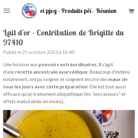
Passer
ei pjvg - Produits péï - Réunion
au
contenu
principal
Lait d'or - Contribution de Brigitte du
97410
Publié le 25 octobre 2023 à 16:40
Une boisson aux
pouvoirs extraordinaires, Il
s’agit
d’une
recette ancestrale ayurvédique
. Beaucoup d’indiens
notamment, ont pu soigner et soignent encore des
maux de
tous les jours avec cette préparation
. Elle est tout aussi
efficace qu’un traitement allopathique (les “encrasseurs” et
effets indésirables en moins).