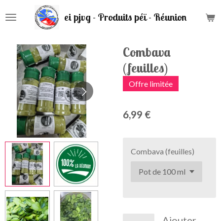
Passer
ei pjvg - Produits péï - Réunion
au
contenu
principal
Combava
(feuilles)
Offre limitée
6,99 €
Combava (feuilles)
Ajouter